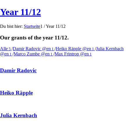
Year 11/12
Du bist hier:
Startseite
1
/
Year 11/12
Our grants of the year 11/12.
Alle
/
Damir Radovic @en
/
Heiko Räpple @en
/
Julia Kernbach
5
1
1
@en
/
Marco Zumbe @en
/
Max Frintrop @en
1
1
1
Damir Radovic
Heiko Räpple
Julia Kernbach