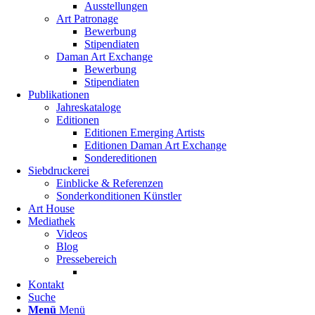
Ausstellungen
Art Patronage
Bewerbung
Stipendiaten
Daman Art Exchange
Bewerbung
Stipendiaten
Publikationen
Jahreskataloge
Editionen
Editionen Emerging Artists
Editionen Daman Art Exchange
Sondereditionen
Siebdruckerei
Einblicke & Referenzen
Sonderkonditionen Künstler
Art House
Mediathek
Videos
Blog
Pressebereich
Kontakt
Suche
Menü
Menü