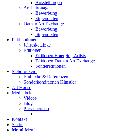
Ausstellungen
Art Patronage
Bewerbung
Stipendiaten
Daman Art Exchange
Bewerbung
Stipendiaten
Publikationen
Jahreskataloge
Editionen
Editionen Emerging Artists
Editionen Daman Art Exchange
Sondereditionen
Siebdruckerei
Einblicke & Referenzen
Sonderkonditionen Künstler
Art House
Mediathek
Videos
Blog
Pressebereich
Kontakt
Suche
Menü
Menü