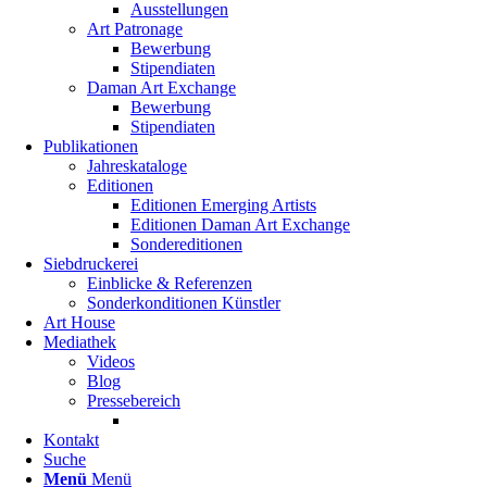
Ausstellungen
Art Patronage
Bewerbung
Stipendiaten
Daman Art Exchange
Bewerbung
Stipendiaten
Publikationen
Jahreskataloge
Editionen
Editionen Emerging Artists
Editionen Daman Art Exchange
Sondereditionen
Siebdruckerei
Einblicke & Referenzen
Sonderkonditionen Künstler
Art House
Mediathek
Videos
Blog
Pressebereich
Kontakt
Suche
Menü
Menü