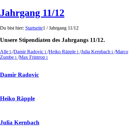
Jahrgang 11/12
Du bist hier:
Startseite
1
/
Jahrgang 11/12
Unsere Stipendiaten des Jahrgangs 11/12.
Alle
/
Damir Radovic
/
Heiko Räpple
/
Julia Kernbach
/
Marco
5
1
1
1
Zumbe
/
Max Frintrop
1
1
Damir Radovic
Heiko Räpple
Julia Kernbach