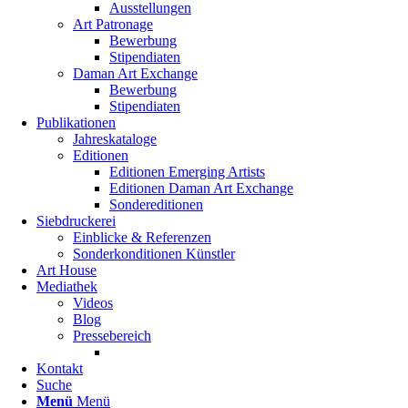
Ausstellungen
Art Patronage
Bewerbung
Stipendiaten
Daman Art Exchange
Bewerbung
Stipendiaten
Publikationen
Jahreskataloge
Editionen
Editionen Emerging Artists
Editionen Daman Art Exchange
Sondereditionen
Siebdruckerei
Einblicke & Referenzen
Sonderkonditionen Künstler
Art House
Mediathek
Videos
Blog
Pressebereich
Kontakt
Suche
Menü
Menü