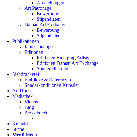
Ausstellungen
Art Patronage
Bewerbung
Stipendiaten
Daman Art Exchange
Bewerbung
Stipendiaten
Publikationen
Jahreskataloge
Editionen
Editionen Emerging Artists
Editionen Daman Art Exchange
Sondereditionen
Siebdruckerei
Einblicke & Referenzen
Sonderkonditionen Künstler
Art House
Mediathek
Videos
Blog
Pressebereich
Kontakt
Suche
Menü
Menü